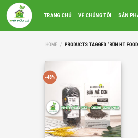
Skip
to
TRANG CHỦ
VỀ CHÚNG TÔI
SẢN PH
content
HOME
/
PRODUCTS TAGGED “BÚN HT FOOD
-48%