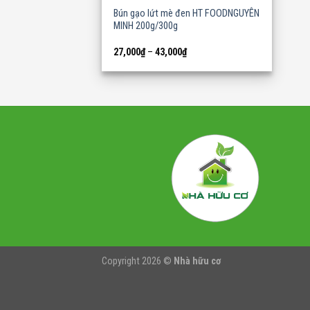
Bún gạo lứt mè đen HT FOODNGUYÊN
MINH 200g/300g
27,000
₫
–
43,000
₫
Copyright 2026 ©
Nhà hữu cơ