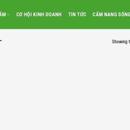
ẨM
CƠ HỘI KINH DOANH
TIN TỨC
CẨM NANG SỐN
Showing t
”