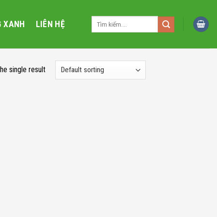
Search
G XANH
LIÊN HỆ
for:
he single result