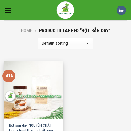
Skip
to
content
HOME
/
PRODUCTS TAGGED “BỘT SẴN DÂY”
-41%
Bột sắn dây NGUYÊN CHẤT
Homefood thanh nhiệt, giải