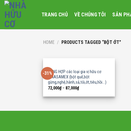
Skip
to
TRANG CHỦ
VỀ CHÚNG TÔI
SẢN PH
content
HOME
/
PRODUCTS TAGGED “BỘT ỚT”
TỔNG HỢP các loại gia vị hữu cơ
-31%
VINASAMEX (bột quế,bột
gừng,nghệ,hành,sả,tỏi,ớt,tiêu,hồi…)
72,000
₫
–
87,000
₫