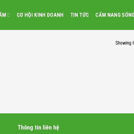
ẨM
CƠ HỘI KINH DOANH
TIN TỨC
CẨM NANG SỐN
Showing t
Thông tin liên hệ