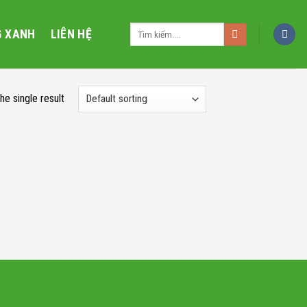
Search
G XANH
LIÊN HỆ
for:
he single result