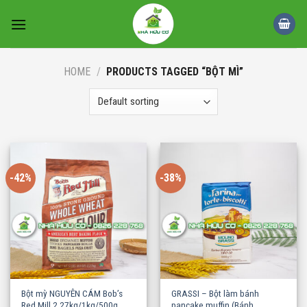
Skip
to
content
HOME
/
PRODUCTS TAGGED “BỘT MÌ”
-42%
-38%
Bột mỳ NGUYÊN CÁM Bob’s
GRASSI – Bột làm bánh
Red Mill 2.27kg/1kg/500g
pancake,muffin (Bánh