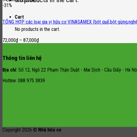
price
price
-31%
was:
is:
94,000₫.
72,000₫.
Cart
TỔNG HỢP các loại gia vị hữu cơ VINASAMEX (bột quế,bột gừng,nghệ,hà
No products in the cart.
72,000
₫
–
87,000
₫
Thông tin liên hệ
Địa chỉ
: Số 12, Ngõ 22 Phạm Thận Duật - Mai Dịch - Cầu Giấy - Hà Nội
Hotline: 088 975 3839
Copyright 2026 ©
Nhà hữu cơ