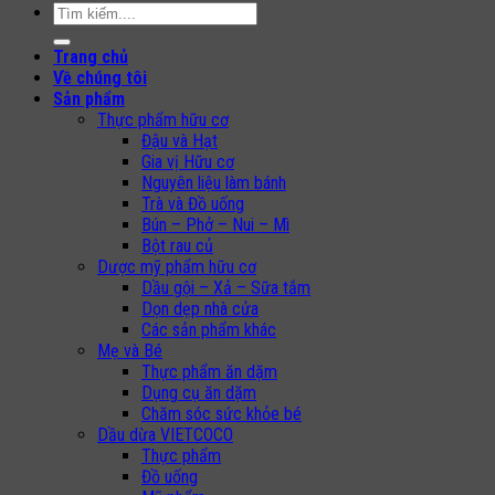
Search
for:
Trang chủ
Về chúng tôi
Sản phẩm
Thực phẩm hữu cơ
Đậu và Hạt
Gia vị Hữu cơ
Nguyên liệu làm bánh
Trà và Đồ uống
Bún – Phở – Nui – Mì
Bột rau củ
Dược mỹ phẩm hữu cơ
Dầu gội – Xả – Sữa tắm
Dọn dẹp nhà cửa
Các sản phẩm khác
Mẹ và Bé
Thực phẩm ăn dặm
Dụng cụ ăn dặm
Chăm sóc sức khỏe bé
Dầu dừa VIETCOCO
Thực phẩm
Đồ uống