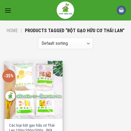
Skip
to
content
HOME
/
PRODUCTS TAGGED “BỘT GẠO HỮU CƠ THÁI LAN”
-35%
Các loại bột gạo hữu cơ Thái
Lan 100g/200g/500g.. (Bột