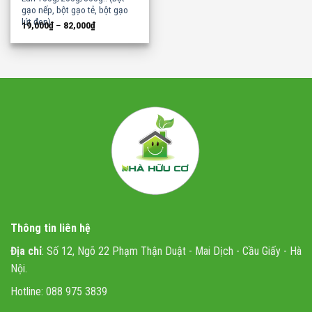
gạo nếp, bột gạo tẻ, bột gạo
lứt đen)
19,000
₫
–
82,000
₫
Thông tin liên hệ
Địa chỉ
: Số 12, Ngõ 22 Phạm Thận Duật - Mai Dịch - Cầu Giấy - Hà
Nội.
Hotline: 088 975 3839