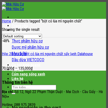
Skip
to
content
Home
/
Products tagged “bột cỏ lúa mì nguyên chất”
Trang chủ
Showing the single result
Về chúng tôi
Sản phẩm
-48%
Thực phẩm hữu cơ
Dược mỹ phẩm hữu cơ
Mẹ và Bé
Hộp 20 gói 3g bột cỏ lúa mì nguyên chất sấy lạnh Dalahouse
Dầu dừa VIETCOCO
Cơ hội kinh doanh
70,000
₫
–
135,000
₫
Tin tức
Cẩm nang sống xanh
Liên hệ
Thông tin liên hệ
Search
for:
Địa chỉ
: Số 12, Ngõ 22 Phạm Thận Duật - Mai Dịch - Cầu Giấy - Hà
Nội.
Hotline: 088 975 3839
No products in the cart.