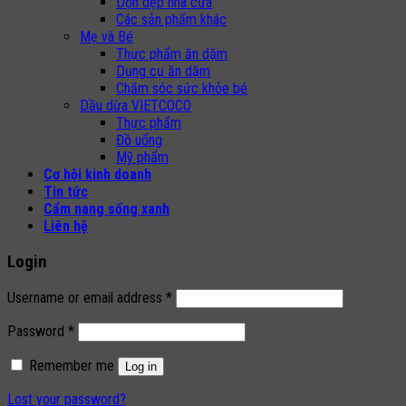
Dọn dẹp nhà cửa
Các sản phẩm khác
Mẹ và Bé
Thực phẩm ăn dặm
Dụng cụ ăn dặm
Chăm sóc sức khỏe bé
Dầu dừa VIETCOCO
Thực phẩm
Đồ uống
Mỹ phẩm
Cơ hội kinh doanh
Tin tức
Cẩm nang sống xanh
Liên hệ
Login
Username or email address
*
Password
*
Remember me
Log in
Lost your password?