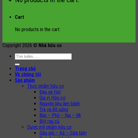
Cart
No products in the cart.
Copyright 2026 ©
Nhà hữu cơ
Search
for:
Trang chủ
Về chúng tôi
Sản phẩm
Thực phẩm hữu cơ
Đậu và Hạt
Gia vị Hữu cơ
Nguyên liệu làm bánh
Trà và Đồ uống
Bún – Phở – Nui – Mì
Bột rau củ
Dược mỹ phẩm hữu cơ
Dầu gội – Xả – Sữa tắm