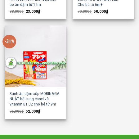
bé ăn dặm từ 12m
Cho bé từ 6m+
Original
Current
Original
Current
38,000
₫
23,000
₫
70,000
₫
50,000
₫
price
price
price
price
was:
is:
was:
is:
38,000₫.
23,000₫.
70,000₫.
50,000₫.
-31%
Bánh ăn dặm xốp MORINAGA
NHẬT bổ sung canxi và
vitamin B1,B2 cho bé từ 9m
Original
Current
75,000
₫
52,000
₫
price
price
was:
is:
75,000₫.
52,000₫.