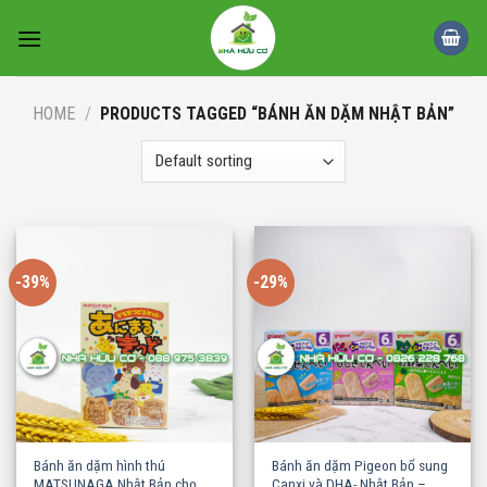
Skip
to
content
HOME
/
PRODUCTS TAGGED “BÁNH ĂN DẶM NHẬT BẢN”
-39%
-29%
Bánh ăn dặm hình thú
Bánh ăn dặm Pigeon bổ sung
MATSUNAGA Nhật Bản cho
Canxi và DHA- Nhật Bản –