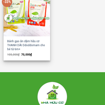
-33%
Bánh gạo ăn dặm hữu cơ
THANH DÀI Ddoddomam cho
bé từ 6m+
Original
Current
105,000
₫
70,000
₫
price
price
was:
is:
105,000₫.
70,000₫.