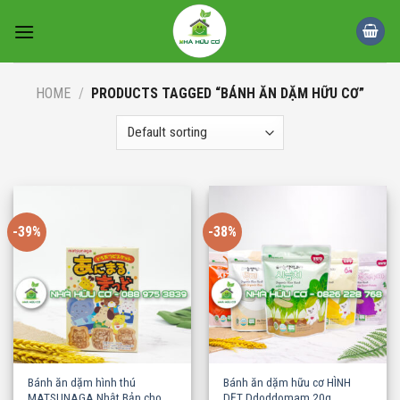
Skip
to
content
HOME
/
PRODUCTS TAGGED “BÁNH ĂN DẶM HỮU CƠ”
-39%
-38%
Bánh ăn dặm hình thú
Bánh ăn dặm hữu cơ HÌNH
MATSUNAGA Nhật Bản cho
DẸT Ddoddomam 20g