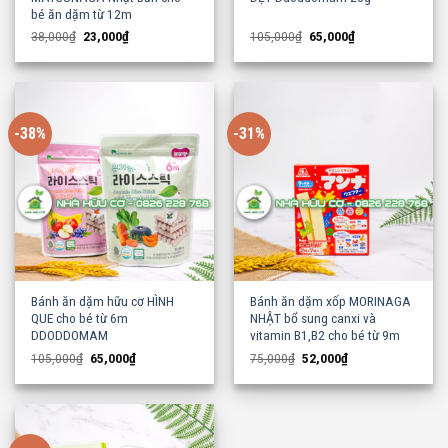
bé ăn dặm từ 12m
Original
Current
Original
Current
38,000
₫
23,000
₫
105,000
₫
65,000
₫
price
price
price
price
was:
is:
was:
is:
38,000₫.
23,000₫.
105,000₫.
65,000₫.
-38%
-31%
Bánh ăn dặm hữu cơ HÌNH
Bánh ăn dặm xốp MORINAGA
QUE cho bé từ 6m
NHẬT bổ sung canxi và
DDODDOMAM
vitamin B1,B2 cho bé từ 9m
Original
Current
Original
Current
105,000
₫
65,000
₫
75,000
₫
52,000
₫
price
price
price
price
was:
is:
was:
is:
105,000₫.
65,000₫.
75,000₫.
52,000₫.